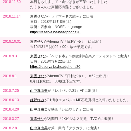
2018.11.30
本日をもちまして上倉つばきが卒業いたしました。
たくさんのご声援応有難うございました！
2018.11.14
東雲せな
がヘッド本～冬の結～」に出演！
日時：2018年12月8日(土)
場所：表参道 NOSE art-garage
https://reserva.be/headphons20
2018.10.31
東雲せな
がAbemaTV「日村がゆく」に出演！
※10月31日(水)21：00～放送予定です。
2018.9.3
東雲せな
が「ヘッド本」〜朗読劇×音楽アーティスト〜に出演！
日時：2018年9月22日(土)
https://reserva.be/headphons20
2018.8.1
東雲せな
がAbemaTV「日村がゆく」＃62に出演！
8月1日(水)21：00放送予定です。
2018.7.25
山中真由美
が「レオパレス21」VPに出演！
2018.6.13
姫野れみ
がJ1清水エスパルスMF石毛秀樹と入籍いたしました。
2018.4.20
山中真由美
が映画「いぬやしき」に出演！
2018.3.27
東雲せな
が内閣府「JKビジネス問題」TVCMに出演！
2018.2.8
山中真由美
が第一興商「グラカラ」に出演！