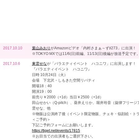
2017.10.10
葉山みおり
がAmazonビデオ「内村さまぁ～ず♯273」に出演！
※TOKYO MXでは11/6(日)前編、11/13(日)後編が放送予定です
2017.10.6
東雲せな
が「バラエティイベント ハコニワ」に出演します！
『バラエティイベント ハコニワ』
日時 10月24日（火）
会場 下北沢・しもきた空間リバティ
開場18：40
開演19：00
前売り￥2000（+1d）当日￥2500（+1d）
田山せかい（Q-pitch）、葵井えりか、堀井玲音（旋律フリー
雲せな、他
※物販は公演終了後（イベント限定物販、チェキ・似顔絵・トラ
＜ご予約＞
下記ご予約フォームにお願いします。
https://tiget.net/events/17815
※お目当ての出演者もご選択下さい。