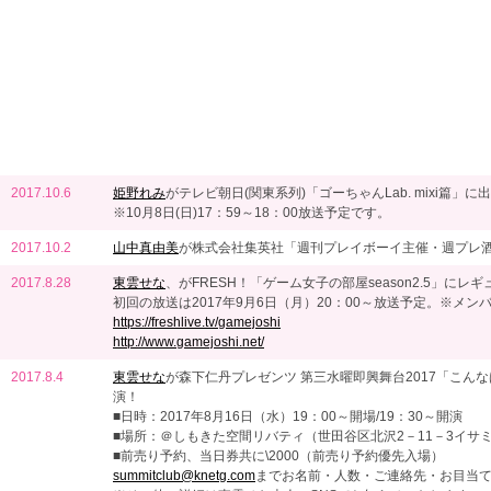
2017.10.6
姫野れみ
がテレビ朝日(関東系列)「ゴーちゃんLab. mixi篇」に
※10月8日(日)17：59～18：00放送予定です。
2017.10.2
山中真由美
が株式会社集英社「週刊プレイボーイ主催・週プレ
2017.8.28
東雲せな
、がFRESH！「ゲーム女子の部屋season2.5」にレ
初回の放送は2017年9月6日（月）20：00～放送予定。※メ
https://freshlive.tv/gamejoshi
http://www.gamejoshi.net/
2017.8.4
東雲せな
が森下仁丹プレゼンツ 第三水曜即興舞台2017「こん
演！
■日時：2017年8月16日（水）19：00～開場/19：30～開演
■場所：＠しもきた空間リバティ（世田谷区北沢2－11－3イサ
■前売り予約、当日券共に\2000（前売り予約優先入場）
summitclub@knetg.com
までお名前・人数・ご連絡先・お目当