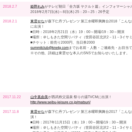
2018.2.7
姫野れみ
がテレビ朝日「全力坂 ヤクルト篇」インフォマーシャ
2018年2月7日(水)～8日(木) 25：20～25：26予定
2018.2.1
東雲せな
が森下仁丹プレゼンツ 第三水曜即興舞台2018「こん
に出演！
■日時：2018年2月21日（水）19：00～開場/19：30～開演
■場所：＠しもきた空間リバティ（世田谷区北沢2－11－3イサ
■チケット：前売り2000円、当日券2000
summitclub@knetg.com
までお名前・人数・ご連絡先・お目当
※その他、詳細は東雲せな本人のSNSでお知らせいたします。
2017.11.22
山中真由美
が西武秩父温泉 祭りの湯TVCMに出演！
http://www.seibu-leisure.co.jp/matsuri/
2017.11.8
東雲せな
が森下仁丹プレゼンツ 第三水曜即興舞台2017「こん
演！
■日時：2017年11月15日（水）19：00～開場/19：30～開演
■場所：＠しもきた空間リバティ（世田谷区北沢2－11－3イサ