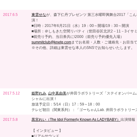
2017.6.5
東雲せな
が、森下仁丹プレゼンツ 第三水曜即興舞台2017「こ
演！
■日時：2017年6月21日（水）19：00～開場/19：30～開演
■場所：＠しもきた空間リバティ（世田谷区北沢2－11－3イサ
■前売り予約、当日券共に\2000（前売り予約優先入場）
summitclub@knetg.com
までお名前・人数・ご連絡先・お目当
※その他、詳細は東雲せな本人のSNSでお知らせいたします。
2017.5.12
姫野れみ
,
山中真由美
が井田ラボラトリーズ「ステイオンバーム
シャルに出演！
放送予定日：5/14（日）17：59～18：00
テレビ朝日（関東系列）：「ゴーちゃんLab. 井田ラボラトリー
2017.5.8
黒宮れい（The Idol Formerly Known As LADYBABY）
出演情報
【 インタビュー 】
■リアルサウンド