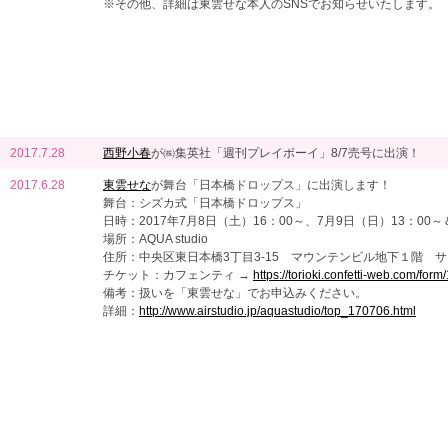
※その他、詳細は東雲せな本人のSNSでお知らせいたします。
2017.7.28
西野小春
が㈱集英社「週刊プレイボーイ」8/7売号に出演！
2017.6.28
東雲せな
が舞台「日本橋ドロップス」に出演します！
舞台：シズカ式「日本橋ドロップス」
日時：2017年7月8日（土）16：00～、7月9日（日）13：00～
場所：AQUA studio
住所：中央区東日本橋3丁目3-15 マウンテンビル地下１階 
チケット：カフェンティ →
https://torioki.confetti-web.com/form
備考：扱いを「東雲せな」でお申込みください。
詳細：
http://www.airstudio.jp/aquastudio/top_170706.html