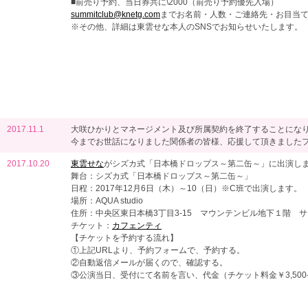
■前売り予約、当日券共に\2000（前売り予約優先入場）
summitclub@knetg.com
までお名前・人数・ご連絡先・お目当
※その他、詳細は東雲せな本人のSNSでお知らせいたします。
2017.11.1
大咲ひかりとマネージメント及び所属契約を終了することにな
今までお世話になりました関係者の皆様、応援して頂きました
2017.10.20
東雲せな
がシズカ式「日本橋ドロップス～第二缶～」に出演し
舞台：シズカ式「日本橋ドロップス～第二缶～」
日程：2017年12月6日（木）～10（日）※C班で出演します。
場所：AQUA studio
住所：中央区東日本橋3丁目3-15 マウンテンビル地下１階 
チケット：
カフェンティ
【チケットを予約する流れ】
①上記URLより、予約フォームで、予約する。
②自動返信メールが届くので、確認する。
③公演当日、受付にて名前を言い、代金（チケット料金￥3,500