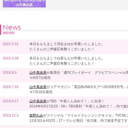
2022.5.31
本日をもちまして河合まゆが卒業いたしました。
たくさんのご声援応有難うございました！
2022.4.28
本日をもちまして白星もえが卒業いたしました。
たくさんのご声援応有難うございました！
2019.8.9
山中真由美
が集英社「週刊プレイボーイ グラビアスペシャル増刊
※8月7日発売
2019.7.16
山中真由美
がコアマガジン「実話BUNKAタブー2019年9月号
※7月16日発売
2019.6.17
山中真由美
がTBS「中居くん決めて！」に出演！
2019年6月17日23：56～TBS系列「中居くん決めて！」内で
2018.12.3
姫野れみ
がファンケル「マイルドクレンジングオイル」TVCM
12月3日＆4日25：27～テレビ朝日「全力坂」内で放送予定で